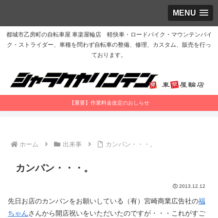
MENU
都城市乙房町の自転車屋 車楽屋輪店 軽快車・ロードバイク・マウンテンバイ
ク・ストライダー、車種を問わず自転車の整備、修理、カスタム、販売を行っ
ております。
【重要】作業料金改定のおしらせ
ホーム
出来事
カンバン・・・。
カンバン・・・。
2013.12.12
先日お店のカンバンをお願いしている（有）宮崎商業広告社の
福
ちゃん
さんから開店祝いをいただいたのですが・・・これがすご