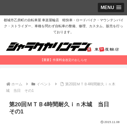
MENU
都城市乙房町の自転車屋 車楽屋輪店 軽快車・ロードバイク・マウンテンバイ
ク・ストライダー、車種を問わず自転車の整備、修理、カスタム、販売を行っ
ております。
【重要】作業料金改定のおしらせ
ホーム
イベント
第20回ＭＴＢ4時間耐久ｉｎ木
城 当日 その1
第20回ＭＴＢ4時間耐久ｉｎ木城 当日
その1
2015.11.08