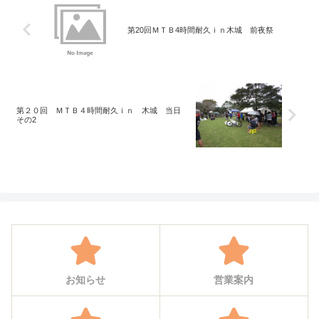
第20回ＭＴＢ4時間耐久ｉｎ木城 前夜祭
第２０回 ＭＴＢ４時間耐久ｉｎ 木城 当日
その2
お知らせ
営業案内