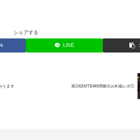
シェアする
ok
LINE
クあります
第24回MTB4時間耐久in木城レポ①