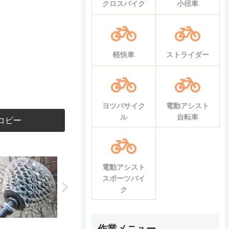
クロスバイク
小径車
軽快車
ストライダー
ヨツバサイク
電動アシスト
ル
自転車
コピー
電動アシスト
スポーツバイ
ク
作業メニュー