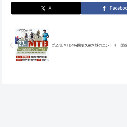
X
Facebo
第27回MTB4時間耐久in木城のエントリー開