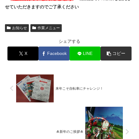
せていただきますのでご了承ください
お知らせ
作業メニュー
シェアする
X
Facebook
LINE
コピー
来年こそ自転車にチャレンジ！
🎍新年のご挨拶🎍